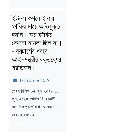
ইউনূস কখনোই কর
ফাঁকির দায়ে অভিযুক্ত
হননি। কর ফাঁকির
কোনো মামলা ছিল না।
- রয়টার্সের খবরে
আইনমন্ত্রীর বক্তব্যের
প্রতিবাদ।
12th June 2024
প্রেস রিলিজ ১২ জুন, ২০২৪ ১১
জুন, ২০২৪ তারিখে বিশ্বব্যাপী
রয়টার্স কর্তৃক পরিবেশিত একটি
সংবাদে বাংলাদে...
Read More