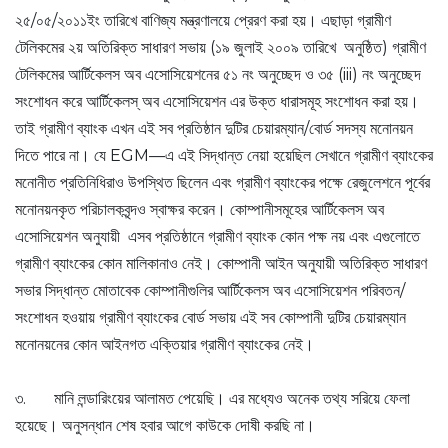
২৫/০৫/২০১১ইং তারিখে বাণিজ্য মন্ত্রণালয়ে প্রেরণ করা হয়। এছাড়া গ্রামীণ
টেলিকমের ২য় অতিরিক্ত সাধারণ সভায় (১৯ জুলাই ২০০৯ তারিখে অনুষ্ঠিত) গ্রামীণ
টেলিকমের আর্টিকেলস অব এসোসিয়েশনের ৫১ নং অনুচ্ছেদ ও ৩৫ (iii) নং অনুচ্ছেদ
সংশোধন করে আর্টিকেলস্ অব এসোসিয়েশন এর উক্ত ধারাসমূহ সংশোধন করা হয়।
তাই গ্রামীণ ব্যাংক এখন এই সব প্রতিষ্ঠান দুটির চেয়ারম্যান/বোর্ড সদস্য মনোনয়ন
দিতে পারে না। যে EGM—এ এই সিদ্ধান্ত নেয়া হয়েছিল সেখানে গ্রামীণ ব্যাংকের
মনোনীত প্রতিনিধিরাও উপস্থিত ছিলেন এবং গ্রামীণ ব্যাংকের পক্ষে রেজুলেশনে পূর্বের
মনোনয়নকৃত পরিচালকবৃন্দও স্বাক্ষর করেন। কোম্পানীসমূহের আর্টিকেলস অব
এসোসিয়েশন অনুযায়ী এসব প্রতিষ্ঠানে গ্রামীণ ব্যাংক কোন পক্ষ নয় এবং এগুলোতে
গ্রামীণ ব্যাংকের কোন মালিকানাও নেই। কোম্পানী আইন অনুযায়ী অতিরিক্ত সাধারণ
সভার সিদ্ধান্ত মোতাবেক কোম্পানীগুলির আর্টিকেলস অব এসোসিয়েশন পরিবতন/
সংশোধন হওয়ায় গ্রামীণ ব্যাংকের বোর্ড সভায় এই সব কোম্পানী দুটির চেয়ারম্যান
মনোনয়নের কোন আইনগত এক্তিয়ার গ্রামীণ ব্যাংকের নেই।
৩. মানি লন্ডারিংয়ের আলামত পেয়েছি। এর মধ্যেও অনেক তথ্য সরিয়ে ফেলা
হয়েছে। অনুসন্ধান শেষ হবার আগে কাউকে দোষী করছি না।