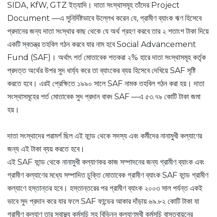
SIDA, KfW, GTZ ইত্যাদি। দাতা সংস্থাসমূহ তাঁদের Project
Document —এ সুনির্দিষ্টভাবে উল্লেখ করেন যে, গ্রামীণ ব্যাংক ঋণ হিসেবে
প্রদানের জন্য দাতা সংস্থার কাছ থেকে যে অর্থ গ্রহণ করবে তার ২ শতাংশ টাকা দিয়ে
একটি স্বতন্ত্র তহবিল গঠন করবে যার নাম হবে Social Advancement
Fund (SAF)। অর্থাৎ শর্ত মোতাবেক শতকরা ২% হারে দাতা সংস্থাসমূহ কর্তৃক
প্রদত্ত অর্থের উপর সুদ ধার্য্য করে তা ব্যাংকের ব্যয় হিসেবে দেখিয়ে SAF সৃষ্টি
করতে হবে। এরই প্রেক্ষিতে ১৯৯০ সালে SAF নামক তহবিল গঠন করা হয়। দাতা
সংস্থাসমূহের শর্ত মোতাবেক সুদ প্রদান বাবদ SAF —এ ৫৩.৭৯ কোটি টাকা জমা
হয়।
দাতা সংস্থাদের পরামর্শ ছিল এই ফান্ড থেকে সদস্য এবং কর্মীদের নানামুখী কল্যাণের
জন্য এই টাকা ব্যয় করতে হবে।
এই SAF ফান্ড থেকে নানামুখী কল্যাণকর কাজ সম্পাদনের জন্য গ্রামীণ ব্যাংক এবং
গ্রামীণ কল্যাণের মধ্যে সম্পাদিত চুক্তি মোতাবেক গ্রামীণ ব্যাংক SAF ফান্ড গ্রামীণ
কল্যাণে হস্তান্তর হবে। হস্তান্তরের পর গ্রামীণ ব্যাংক ২০০৩ সাল পর্যন্ত একই
ভাবে সুদ প্রদান করে যার ফলে SAF ফান্ডের আকার দাঁড়ায় ৬৯.৮২ কোটি টাকা যা
গ্রামীণ কল্যাণ তার স্বাস্থ্য কর্মসূচি সহ বিভিন্ন কল্যাণমুখী কর্মসূচি বাস্তবায়নের