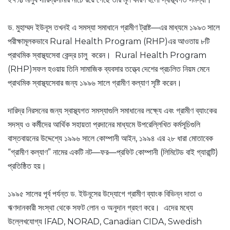
ড. মুহাম্মদ ইউনূস তখনই এ সমস্যা সমাধানে গ্রামীণ ট্রাষ্ট—এর মাধ্যমে ১৯৯৩ সালে
পরীক্ষামূলকভাবে Rural Health Program (RHP)এর আওতায় ৮টি
প্রাথমিক স্বাস্থ্যসেবা কেন্দ্র চালু করেন। Rural Health Program
(RHP)সফল হওয়ায় তিনি সামাজিক ব্যবসার তত্ত্বে দেশের প্রচলিত নিয়ম মেনে
প্রাথমিক স্বাস্থ্যসেবার জন্য ১৯৯৬ সালে গ্রামীণ কল্যাণ সৃষ্টি করেন।
দারিদ্র নিরসনের জন্য স্বাস্থ্যগত সমস্যাগুলি সমাধানের লক্ষ্যে এবং গ্রামীণ ব্যাংকের
সদস্য ও কর্মীদের আর্থিক সহায়তা প্রদানের মাধ্যমে উপরেল্লিখিত কর্মসূচিগুলি
বাস্তবায়নের উদ্দেশ্যে ১৯৯৬ সালে কোম্পানী আইন, ১৯৯৪ এর ২৮ ধারা মোতাবেক
“গ্রামীণ কল্যাণ” নামের একটি নট—ফর—প্রফিট কোম্পানী (লিমিটেড বাই গ্যারান্টি)
প্রতিষ্ঠিত হয়।
১৯৯৫ সালের পূর্ব পর্যন্ত ড. ইউনূসের উদ্যোগে গ্রামীণ ব্যাংক বিভিন্ন দাতা ও
ঋণদানকারী সংস্থা থেকে সফট লোন ও অনুদান গ্রহণ করে। এদের মধ্যে
উল্লেখযোগ্য IFAD, NORAD, Canadian CIDA, Swedish