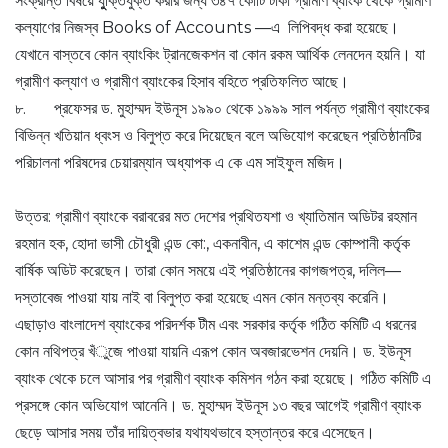
সংক্রান্ত বিষয়ে যুুক্তিযুক্ত করার জন্য ৩৪৭ কোটি টাকা গ্রামীণ ব্যাংক থেকে গ্রামীণ
কল্যাণের নিজস্ব Books of Accounts —এ লিপিবদ্ধ করা হয়েছে।
যেখানে বাস্তবে কোন ব্যাংকিং ট্রানজেকশন বা কোন রকম আর্থিক লেনদেন হয়নি। যা
গ্রামীণ কল্যাণ ও গ্রামীণ ব্যাংকের হিসাব বহিতে প্রতিফলিত আছে।
৮. প্রফেসর ড. মুহাম্মদ ইউনূস ১৯৯০ থেকে ১৯৯৯ সাল পর্যন্ত গ্রামীণ ব্যাংকের
বিভিন্ন খতিয়ান ধ্বংস ও বিলুপ্ত করে দিয়েছেন বলে অভিযোগ করেছেন প্রতিষ্ঠানটির
পরিচালনা পরিষদের চেয়ারম্যান অধ্যাপক এ কে এম সাইফুল মজিদ।
উত্তর: গ্রামীণ ব্যাংকে বরাবরের মত দেশের প্রথিতযশা ও খ্যাতিমান অডিটর রহমান
রহমান হক, হোদা ভাসী চৌধুরী এন্ড কো:, একনাবীন, এ কাশেম এন্ড কোম্পানী কর্তৃক
বার্ষিক অডিট করেছেন। তারা কোন সময়ে এই প্রতিষ্ঠানের কাগজপত্র, দলিল—
দস্তাবেজ পাওয়া যায় নাই বা বিলুপ্ত করা হয়েছে এমন কোন মন্তব্য করেনি।
এছাড়াও বাংলাদেশ ব্যাংকের পরিদর্শক টীম এবং সরকার কর্তৃক গঠিত কমিটি এ ধরনের
কোন নথিপত্র খঁুজে পাওয়া যায়নি এরূপ কোন অবজারভেশন দেয়নি। ড. ইউনূস
ব্যাংক থেকে চলে আসার পর গ্রামীণ ব্যাংক কমিশন গঠন করা হয়েছে। গঠিত কমিটি এ
প্রসঙ্গে কোন অভিযোগ আনেনি। ড. মুহাম্মদ ইউনূস ১৩ বছর আগেই গ্রামীণ ব্যাংক
ছেড়ে আসার সময় তাঁর দায়িত্বভার যথাযথভাবে হস্তান্তর করে এসেছেন।