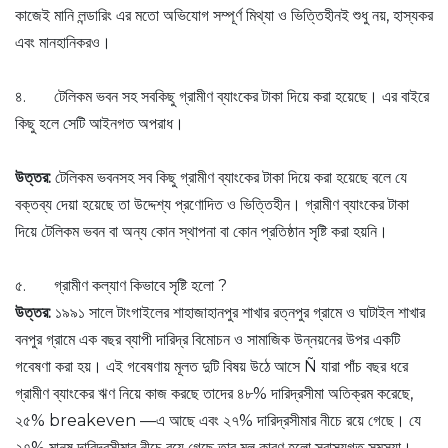
কাজেই মানি লন্ডারিং এর মতো অভিযোগ সম্পূর্ণ মিথ্যা ও ভিত্তিহীনই শুধু নয়, হাস্যকর
এবং মানহানিকরও।
৪. টেলিকম ভবন সহ সবকিছু গ্রামীণ ব্যাংকের টাকা দিয়ে করা হয়েছে। এর বাইরে
কিছু হলে সেটি আইনগত অপরাধ।
উত্তর:
টেলিকম ভবনসহ সব কিছু গ্রামীণ ব্যাংকের টাকা দিয়ে করা হয়েছে বলে যে
বক্তব্য দেয়া হয়েছে তা উদ্দেশ্য প্রণোদিত ও ভিত্তিহীন। গ্রামীণ ব্যাংকের টাকা
দিয়ে টেলিকম ভবন বা অন্য কোন স্থাপনা বা কোন প্রতিষ্ঠান সৃষ্টি করা হয়নি।
৫. গ্রামীণ কল্যাণ কিভাবে সৃষ্টি হলো ?
উত্তর:
১৯৯১ সালে টাংগাইলের শাহাজাহানপুর শাখার রত্নপুর গ্রামে ও ঘাটাইল শাখার
বনপুর গ্রামে এক বছর ব্যাপী দারিদ্র বিমোচন ও সামাজিক উন্নয়নের উপর একটি
গবেষণা করা হয়। এই গবেষণায় মূলত দুটি বিষয় উঠে আসে Ñ যারা পাঁচ বছর ধরে
গ্রামীণ ব্যাংকের ঋণ নিয়ে কাজ করছে তাদের ৪৮% দারিদ্রসীমা অতিক্রম করেছে,
২৫% breakeven —এ আছে এবং ২৭% দারিদ্রসীমার নীচে রয়ে গেছে। যে
২৭% মানুষ দারিদ্রসীমার নীচে রয়ে গেছে তার মূল কারণ হলো স্বাস্থ্যগত সমস্যা।