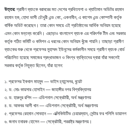
উত্তর:
গ্রামীণ ব্যাংকে বরাবরের মত দেশের প্রথিতযশা ও খ্যাতিমান অডিটর রহমান
রহমান হক, হোদা ভাসী চৌধুরী এন্ড কো:, একনাবীন, এ কাশেম এন্ড কোম্পানী কর্তৃক
বার্ষিক অডিট করেছেন। তারা কোন সময়ে এই প্রতিষ্ঠানের আর্থিক অনিয়ম হয়েছে
এমন কোন মন্তব্য করেনি। এছাড়াও বাংলাদেশ ব্যাংক এর পরিদর্শক টীম এবং সরকার
কর্তৃক গঠিত কমিটি ও কমিশন এ ধরনের কোন অনিয়ম খুঁজে পায়নি। তাছাড়া গ্রামীণ
ব্যাংকের শুরু থেকে প্রফেসর মুহাম্মদ ইউনূসের কর্মকালীন সময়ে গ্রামীণ ব্যাংক বোর্ড
পরিচালিত হয়েছে সমাজের শ্রদ্ধাভাজন ও বিদগ্ধ ব্যক্তিদের দ্বারা যাঁরা সকলেই
সরকার কর্তৃক নিযুক্ত ছিলেন, যাঁরা হলেন:
১. প্রফেসর ইকবাল মাহমুদ — ভাইস চ্যান্সেলর, বুয়েট
২. ড. মোঃ কায়সার হোসাইন — জাহাঙ্গীর নগর বিশ্ববিদ্যালয়
৩. ড. হারুনুর রশিদ — এডিশনাল সেক্রেটারী, অর্থ মন্ত্রণালয়
৪. ড. আকবর আলী খান — এডিশনাল সেক্রেটারী, অর্থ মন্ত্রণালয়
৫. প্রফেসর রেহমান সোবহান — এক্সিকিউটিভ চেয়ারম্যান, সেন্টার ফর পলিসি ডায়ালগ
৬. জনাব তবারক হোসেন — সেক্রেটারী, পররাষ্ট্র মন্ত্রণালয়।