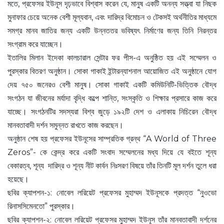
মতে, প্রফেসর ইউনূস দৃঢ়ভাবে বিশ্বাস করেন যে, মানুষ একটি অনন্য সত্ত্বা যা নিছক
মুনাফার চেয়ে অনেক বেশী মূল্যবান, এবং দারিদ্র বিমোচন ও টেকসই অর্থনীতির মাধ্যমে
সমগ্র মানব জাতির জন্য একটি উন্নততর ভবিষ্যৎ নির্মাণের জন্য তিনি নিরন্তর
সংগ্রাম করে যাচ্ছেন।
ইতালির মিলান ইদেকা কালচারাল সেন্টার ফর পীস-এ অনুষ্ঠিত হয় এই সম্মেলন ও
পুরস্কার বিতরণ অনুষ্ঠান। সোকা গাকাই ইন্টারন্যাশনাল আয়োজিত এই অনুষ্ঠানে যোগ
দেয় ৭৫০ জনেরও বেশী মানুষ। সোকা গাকাই একটি কমিউনিটি-ভিত্তিক বৌদ্ধ
সংগঠন যা জীবনের মর্যাদা বৃদ্ধি কল্পে শান্তি, সংস্কৃতি ও শিক্ষার প্রসারে কাজ করে
যাচ্ছে। সংগঠনটির সদস্যরা বিশ্ব জুড়ে ১৯২টি দেশ ও এলাকায় নিচিরেন বৌদ্ধ
মানবতাবাদী দর্শন সমুন্নত রাখতে কাজ করছেন।
অনুষ্ঠান শেষ হয় প্রফেসর ইউনূসের সাম্প্রতিক গ্রন্থ “A World of Three
Zeros”- কে কেন্দ্র করে একটি সংবাদ সম্মেলনের মধ্য দিয়ে যে বইতে শূন্য
বেকারত্ব, শূন্য দারিদ্র ও শূন্য নীট কার্বন নিঃসরণ বিষয়ে তাঁর তিনটি মূল দর্শন তুলে ধরা
হয়েছে।
ছবির ক্যাপশন-১: নোবেল লরিয়েট প্রফেসর মুহাম্মদ ইউনূসকে প্রদত্ত “নুওভো
রিনাসসিমেনতো” পুরস্কার।
ছবির ক্যাপশন-২: নোবেল লরিয়েট প্রফেসর মুহাম্মদ ইউনূস তাঁর মানবতাবাদী দর্শনের